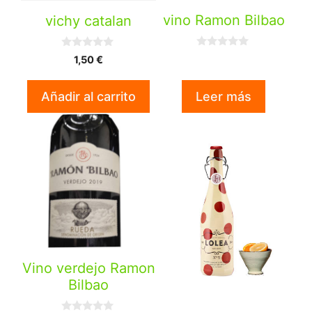
vino Ramon Bilbao
vichy catalan
0
0
1,50
€
d
d
e
e
5
5
Añadir al carrito
Leer más
Vino verdejo Ramon
Bilbao