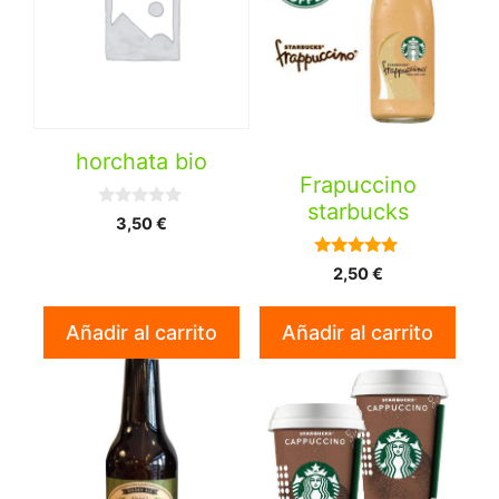
horchata bio
Frapuccino
starbucks
0
3,50
€
d
e
5
5.00
2,50
€
de 5
Añadir al carrito
Añadir al carrito