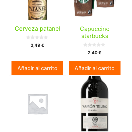
Cerveza patanel
Capuccino
starbucks
0
2,49
€
d
0
e
2,40
€
d
5
e
5
Añadir al carrito
Añadir al carrito