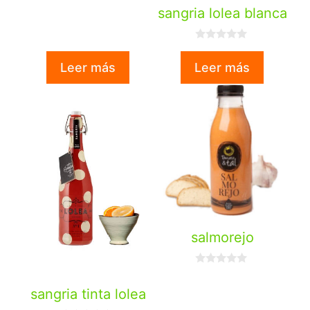
0
sangria lolea blanca
d
e
5
0
d
Leer más
Leer más
e
5
salmorejo
0
d
sangria tinta lolea
e
5