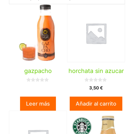
gazpacho
horchata sin azucar
0
0
3,50
€
d
d
e
e
5
5
Leer más
Añadir al carrito