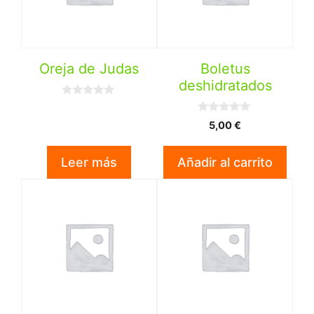
Oreja de Judas
Boletus
deshidratados
0
d
0
e
5,00
€
d
5
e
5
Leer más
Añadir al carrito