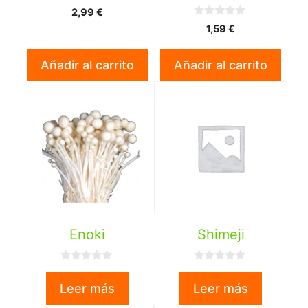
0
2,99
€
d
0
e
1,59
€
d
5
e
5
Añadir al carrito
Añadir al carrito
Enoki
Shimeji
0
0
d
d
Leer más
Leer más
e
e
5
5