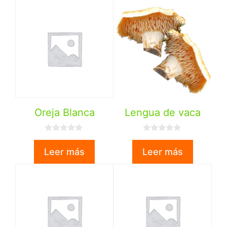
Oreja Blanca
Lengua de vaca
0
0
d
d
Leer más
Leer más
e
e
5
5