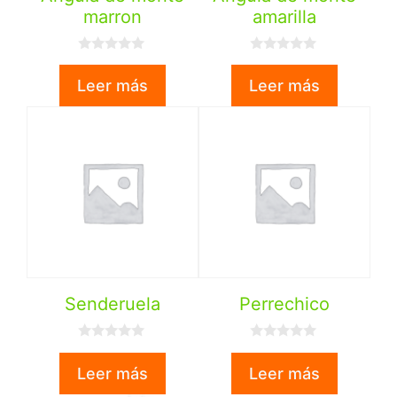
marron
amarilla
0
0
d
d
Leer más
Leer más
e
e
5
5
Senderuela
Perrechico
0
0
d
d
Leer más
Leer más
e
e
5
5