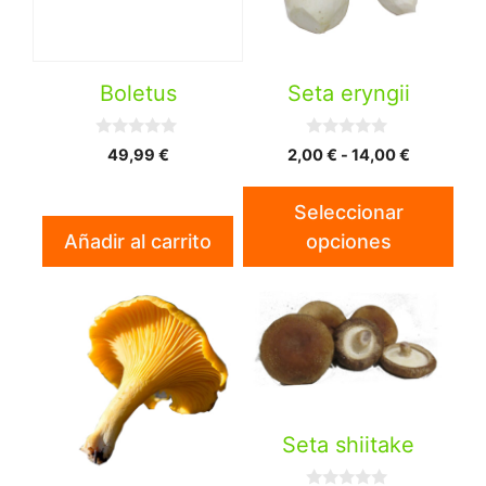
opciones
se
pueden
Boletus
Seta eryngii
elegir
en
0
0
Rango
49,99
€
2,00
€
-
14,00
€
la
d
d
de
e
e
página
5
5
precios:
Seleccionar
de
desde
Añadir al carrito
opciones
producto
2,00 €
hasta
14,00 €
Seta shiitake