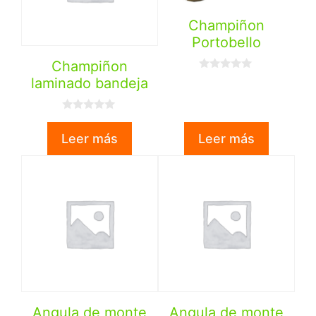
Champiñon
Portobello
Champiñon
0
laminado bandeja
d
e
5
0
d
Leer más
Leer más
e
5
Angula de monte
Angula de monte