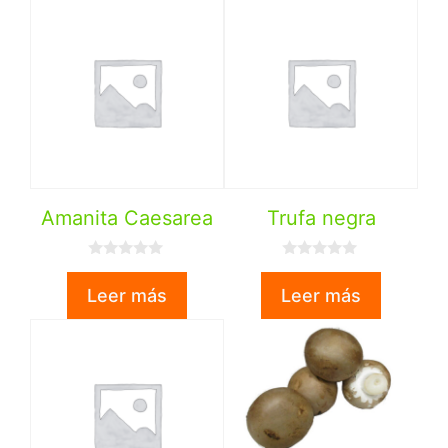
Amanita Caesarea
Trufa negra
0
0
d
d
Leer más
Leer más
e
e
5
5