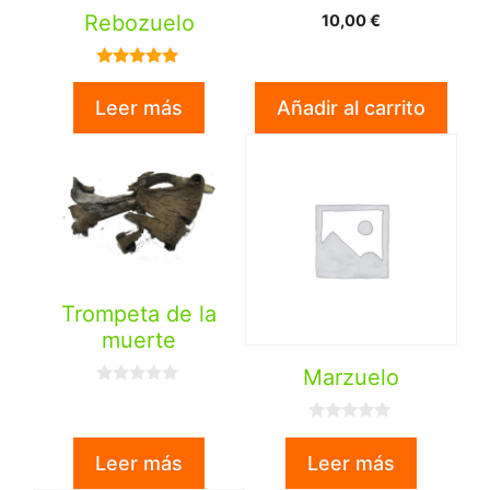
0
Rebozuelo
10,00
€
d
e
5
5.00
de 5
Leer más
Añadir al carrito
Trompeta de la
muerte
Marzuelo
0
d
e
0
5
d
Leer más
Leer más
e
5