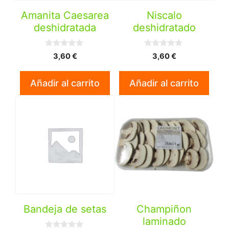
Amanita Caesarea
Niscalo
deshidratada
deshidratado
0
0
3,60
€
3,60
€
d
d
e
e
5
5
Añadir al carrito
Añadir al carrito
Bandeja de setas
Champiñon
laminado