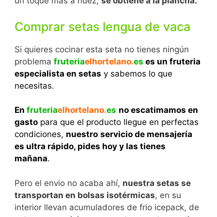
un toque mas a nuez,
se obtiene a la plancha.
Comprar setas lengua de vaca
Si quieres cocinar esta seta no tienes ningún
problema
fruteria
elhortelano.
es
es un fruteria
especialista en setas
y sabemos lo que
necesitas.
En
fruteria
elhortelano.
es
no escatimamos en
gasto
para que el producto llegue en perfectas
condiciones,
nuestro
servicio de mensajería
es ultra rápido, pides hoy y las tienes
mañana
.
Pero el envio no acaba ahí,
nuestra setas se
transportan en bolsas isotérmicas
, en su
interior llevan acumuladores de frio icepack, de