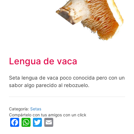
Lengua de vaca
Seta lengua de vaca poco conocida pero con un
sabor algo parecido al rebozuelo.
Categoría:
Setas
Compártelo con tus amigos con un click
F
W
T
E
a
h
w
m