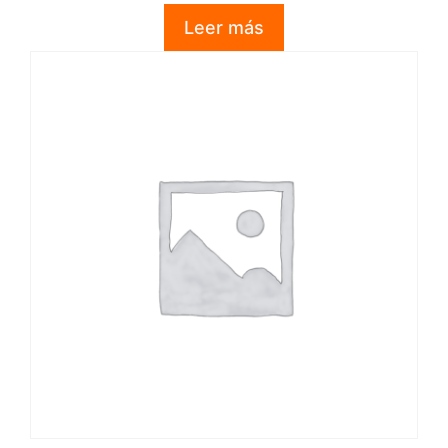
d
Leer más
e
5