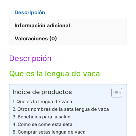
c
a
i
a
Descripción
e
t
t
i
b
s
t
l
Información adicional
o
A
e
Valoraciones (0)
o
p
r
k
p
Descripción
Que es la lengua de vaca
Indice de productos
Que es la lengua de vaca
Otros nombres de la seta lengua de vaca
Beneficios para la salud
Como se come esta seta
Comprar setas lengua de vaca