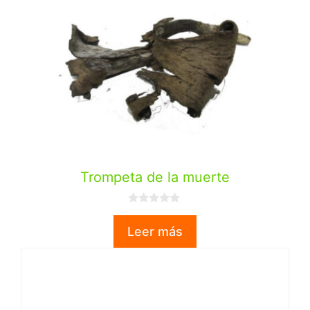
Trompeta de la muerte
0
d
Leer más
e
5