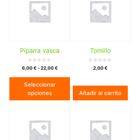
múltiples
variantes.
Las
opciones
se
pueden
Piparra vasca
Tomillo
elegir
en
0
0
Rango
6,00
€
-
22,00
€
2,00
€
la
d
d
de
e
e
página
5
5
precios:
Seleccionar
de
desde
opciones
Añadir al carrito
producto
6,00 €
hasta
22,00 €