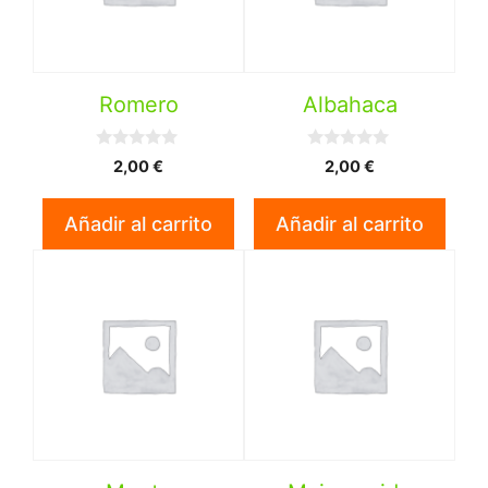
Romero
Albahaca
0
0
2,00
€
2,00
€
d
d
e
e
5
5
Añadir al carrito
Añadir al carrito