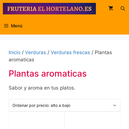
Saltar
al
contenido
Menú
Inicio
/
Verduras
/
Verduras frescas
/ Plantas
aromaticas
Plantas aromaticas
Sabor y aroma en tus platos.
Este
producto
tiene