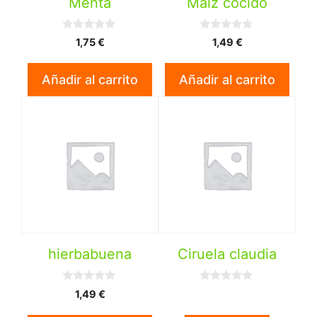
Menta
Maiz cocido
0
0
1,75
€
1,49
€
d
d
e
e
5
5
Añadir al carrito
Añadir al carrito
hierbabuena
Ciruela claudia
0
0
1,49
€
d
d
e
e