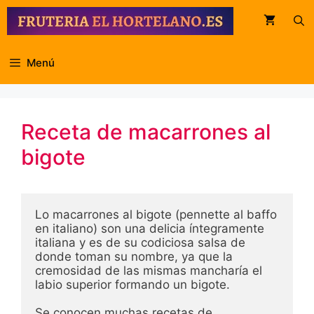
Saltar
al
contenido
Menú
Receta de macarrones al
bigote
Lo macarrones al bigote (pennette al baffo 
en italiano) son una delicia íntegramente 
italiana y es de su codiciosa salsa de 
donde toman su nombre, ya que la 
cremosidad de las mismas mancharía el 
labio superior formando un bigote. 

Se conocen muchas recetas de 