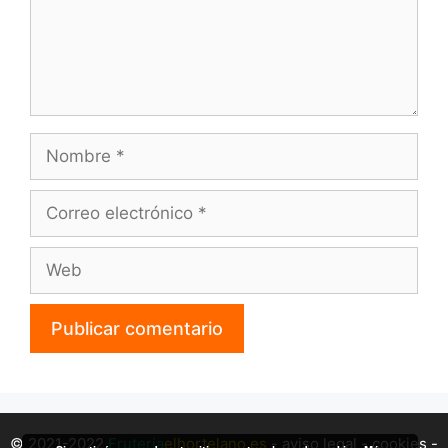
Nombre
Correo
electrónico
Web
© 2021-2022
Fruteria
elhortelano.es
-
aviso legal
-
cookies
-