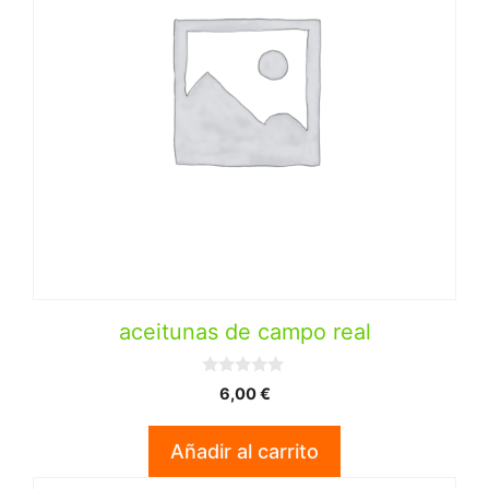
aceitunas de campo real
0
6,00
€
d
e
5
Añadir al carrito