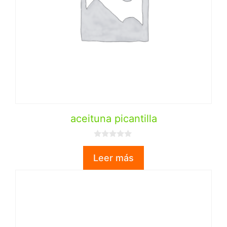
aceituna picantilla
0
d
Leer más
e
5