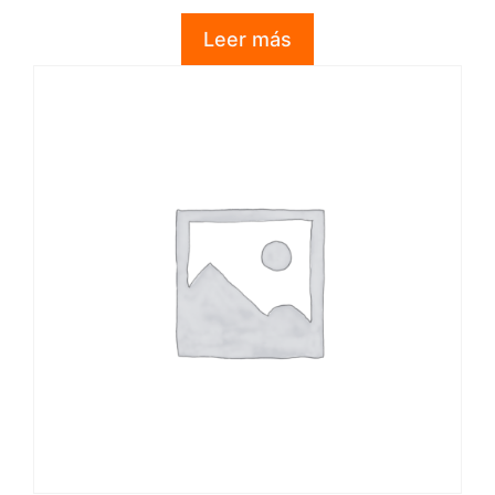
0
d
Leer más
e
5