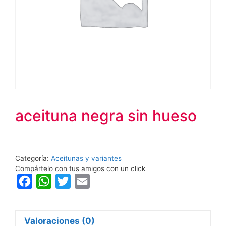
aceituna negra sin hueso
Categoría:
Aceitunas y variantes
Compártelo con tus amigos con un click
F
W
T
E
a
h
w
m
c
a
i
a
Valoraciones (0)