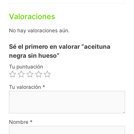
e
t
t
i
b
s
t
l
Valoraciones
o
A
e
o
p
r
No hay valoraciones aún.
k
p
Sé el primero en valorar “aceituna
negra sin hueso”
Tu puntuación
Tu valoración
*
Nombre
*