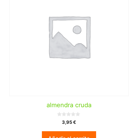
almendra cruda
0
3,95
€
d
e
5