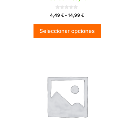
0
Rango
4,49
€
-
14,99
€
d
de
e
5
precios:
Seleccionar opciones
desde
4,49 €
hasta
14,99 €