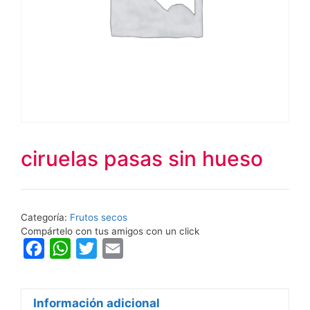
ciruelas pasas sin hueso
Categoría:
Frutos secos
Compártelo con tus amigos con un click
F
W
T
E
a
h
w
m
c
a
i
a
Información adicional