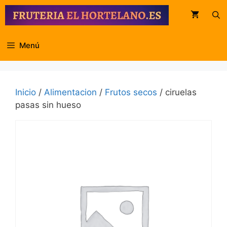
Saltar
al
contenido
Menú
Inicio
/
Alimentacion
/
Frutos secos
/ ciruelas
pasas sin hueso