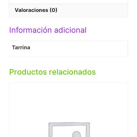
e
t
t
i
b
s
t
l
Valoraciones (0)
o
A
e
o
p
r
Información adicional
k
p
Tarrina
Productos relacionados