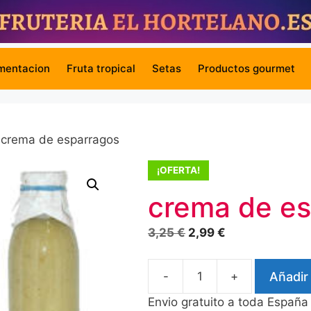
mentacion
Fruta tropical
Setas
Productos gourmet
 crema de esparragos
¡OFERTA!
crema de e
El
El
3,25
€
2,99
€
precio
precio
original
actual
-
+
Añadir 
crema
era:
es:
de
3,25 €.
2,99 €.
Envio gratuito a toda España