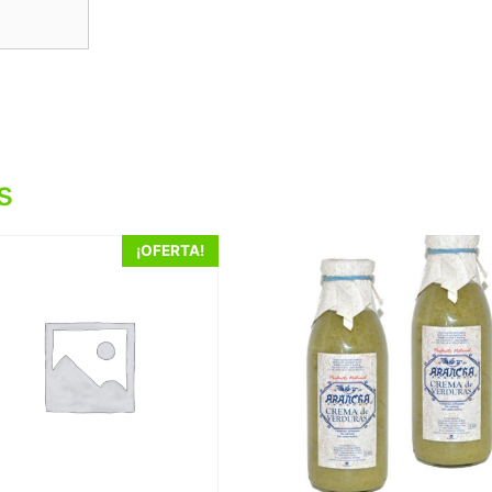
s
¡OFERTA!