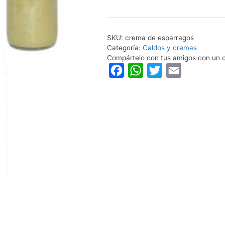
esparragos
cantidad
SKU:
crema de esparragos
Categoría:
Caldos y cremas
Compártelo con tus amigos con un c
F
W
T
E
a
h
w
m
c
a
i
a
e
t
t
i
b
s
t
l
o
A
e
o
p
r
k
p