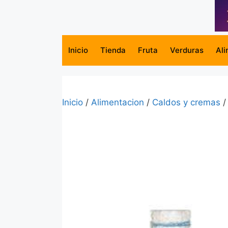
Saltar
al
contenido
Inicio
Tienda
Fruta
Verduras
Ali
Inicio
/
Alimentacion
/
Caldos y cremas
/