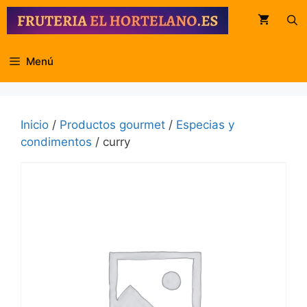
Saltar
al
contenido
Menú
Inicio
/
Productos gourmet
/
Especias y
condimentos
/ curry