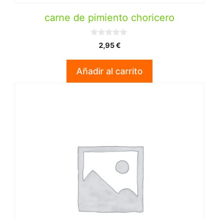
carne de pimiento choricero
0
2,95
€
d
e
5
Añadir al carrito