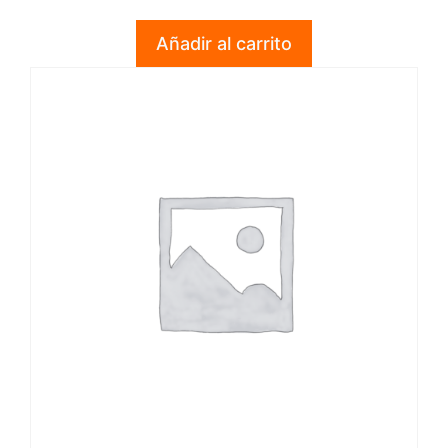
e
5
Añadir al carrito