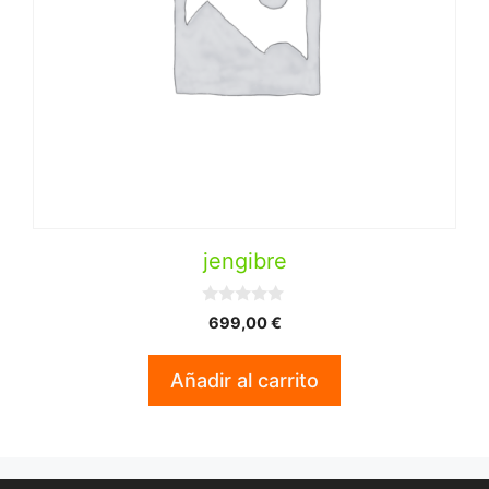
jengibre
0
699,00
€
d
e
5
Añadir al carrito