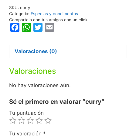
SKU:
curry
Categoría:
Especias y condimentos
Compártelo con tus amigos con un click
F
W
T
E
a
h
w
m
c
a
i
a
Valoraciones (0)
e
t
t
i
b
s
t
l
Valoraciones
o
A
e
o
p
r
No hay valoraciones aún.
k
p
Sé el primero en valorar “curry”
Tu puntuación
Tu valoración
*