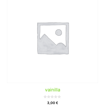
vainilla
0
3,00
€
d