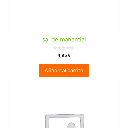
sal de manantial
0
4,95
€
d
e
5
Añadir al carrito