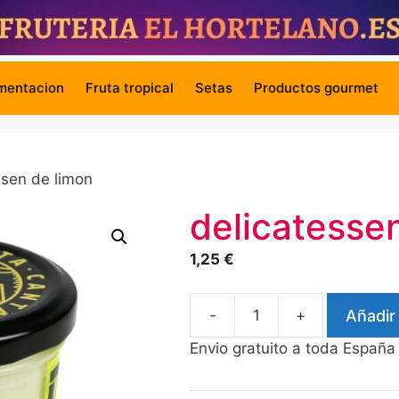
mentacion
Fruta tropical
Setas
Productos gourmet
ssen de limon
delicatesse
1,25
€
-
+
Añadir 
delicatessen
de
Envio gratuito a toda España
limon
cantidad