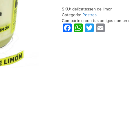
SKU:
delicatessen de limon
Categoría:
Postres
Compártelo con tus amigos con un c
F
W
T
E
a
h
w
m
c
a
i
a
e
t
t
i
b
s
t
l
o
A
e
o
p
r
k
p