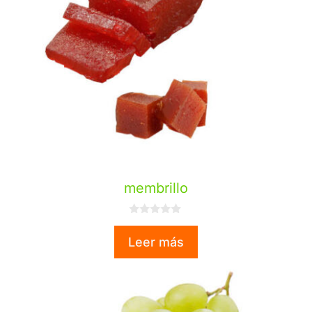
membrillo
0
d
Leer más
e
5