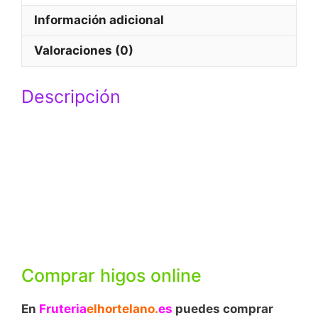
b
s
t
l
Información adicional
o
A
e
Valoraciones (0)
o
p
r
k
p
Descripción
Comprar higos online
En
Fruteria
elhortelano
.
es
puedes comprar