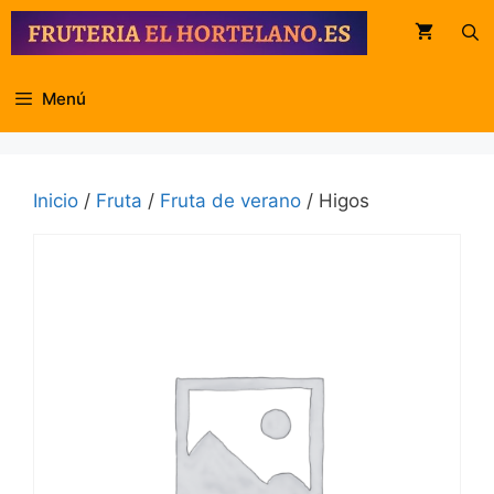
Saltar
al
contenido
Menú
Inicio
/
Fruta
/
Fruta de verano
/ Higos