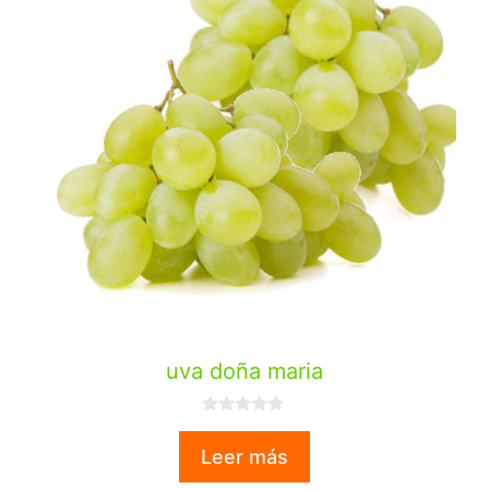
uva doña maria
0
d
Leer más
e
5