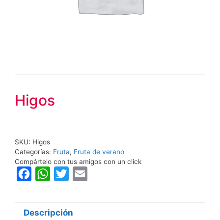
Higos
SKU:
Higos
Categorías:
Fruta
,
Fruta de verano
Compártelo con tus amigos con un click
F
W
T
E
a
h
w
m
c
a
i
a
Descripción
e
t
t
i