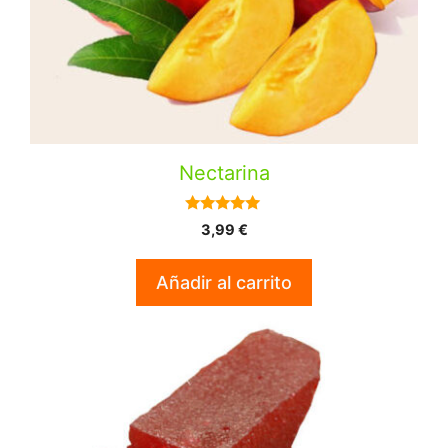
Nectarina
5.00
3,99
€
de 5
Añadir al carrito