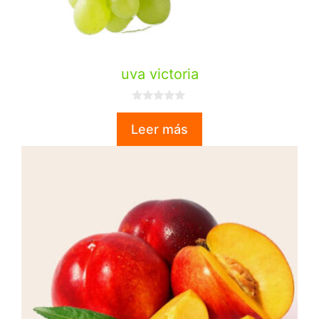
uva victoria
0
d
Leer más
e
5