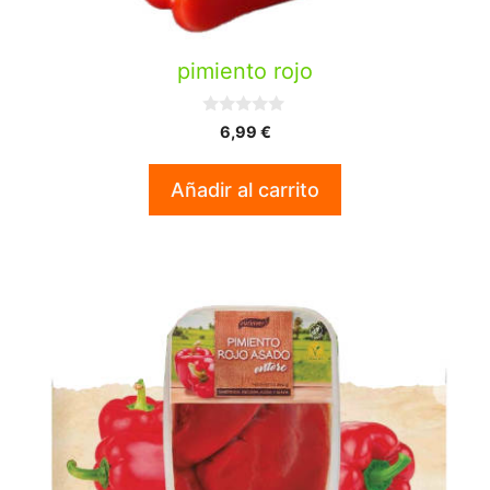
pimiento rojo
0
6,99
€
d
e
5
Añadir al carrito