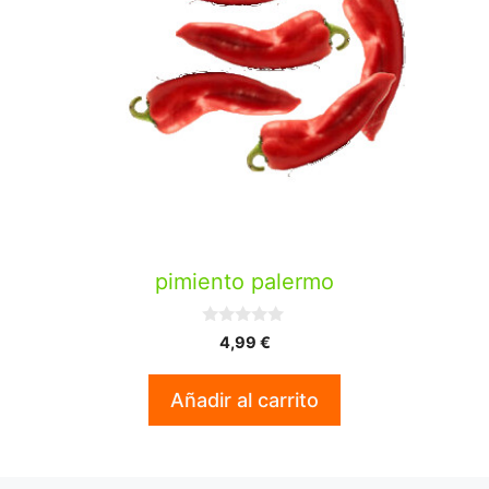
pimiento palermo
0
4,99
€
d
e
5
Añadir al carrito