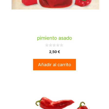
pimiento asado
0
2,50
€
d
e
5
Añadir al carrito