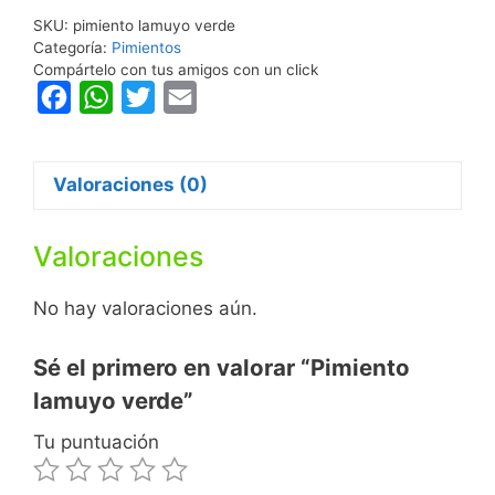
SKU:
pimiento lamuyo verde
Categoría:
Pimientos
Compártelo con tus amigos con un click
F
W
T
E
a
h
w
m
c
a
i
a
Valoraciones (0)
e
t
t
i
b
s
t
l
Valoraciones
o
A
e
o
p
r
No hay valoraciones aún.
k
p
Sé el primero en valorar “Pimiento
lamuyo verde”
Tu puntuación