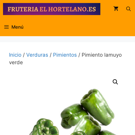
Saltar
al
contenido
Menú
Inicio
/
Verduras
/
Pimientos
/ Pimiento lamuyo
verde