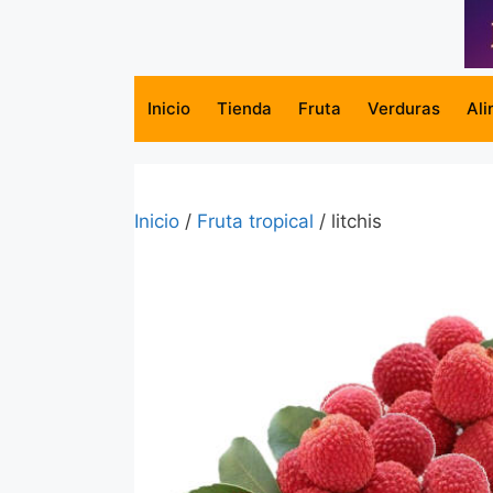
Saltar
al
contenido
Inicio
Tienda
Fruta
Verduras
Ali
Inicio
/
Fruta tropical
/ litchis