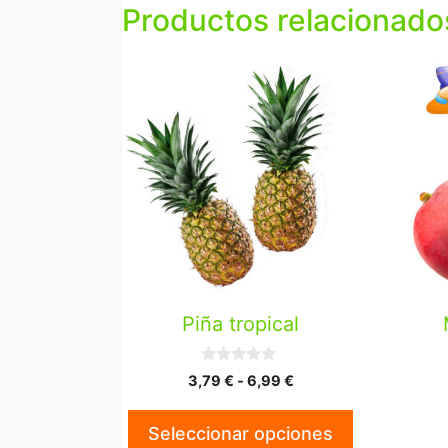
Productos relacionado
Este
producto
tiene
múltiples
variantes.
Las
opciones
se
pueden
elegir
en
Piña tropical
la
página
0
Rango
3,79
€
-
6,99
€
d
de
de
e
producto
5
precios:
Seleccionar opciones
desde