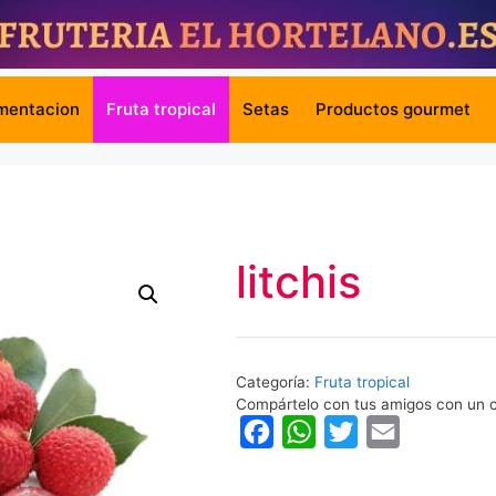
mentacion
Fruta tropical
Setas
Productos gourmet
litchis
Categoría:
Fruta tropical
Compártelo con tus amigos con un c
F
W
T
E
a
h
w
m