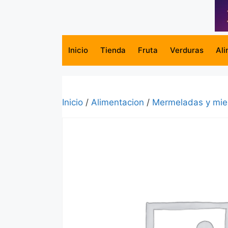
Saltar
al
contenido
Inicio
Tienda
Fruta
Verduras
Ali
Inicio
/
Alimentacion
/
Mermeladas y mie