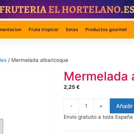
mentacion
Fruta tropical
Setas
Productos gourmet
les
/ Mermelada albaricoque
Mermelada 
2,25
€
-
+
Añadir 
Mermelada
albaricoque
Envio gratuito a toda España
cantidad