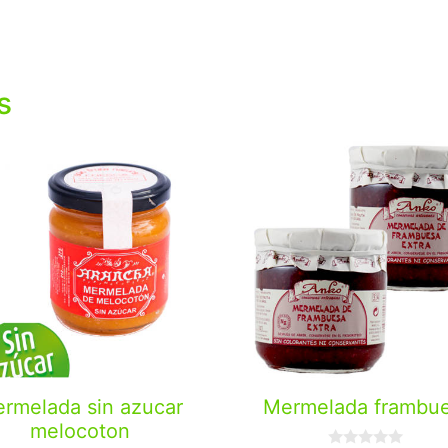
s
rmelada sin azucar
Mermelada frambu
melocoton