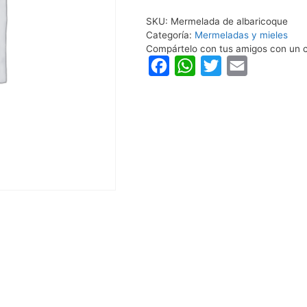
SKU:
Mermelada de albaricoque
Categoría:
Mermeladas y mieles
Compártelo con tus amigos con un c
F
W
T
E
a
h
w
m
c
a
i
a
e
t
t
i
b
s
t
l
o
A
e
o
p
r
k
p