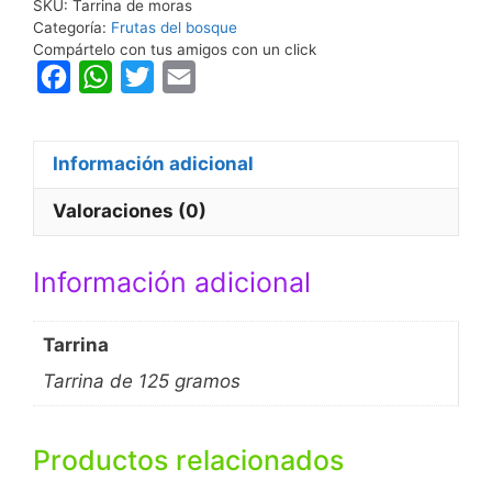
SKU:
Tarrina de moras
Categoría:
Frutas del bosque
Compártelo con tus amigos con un click
F
W
T
E
a
h
w
m
c
a
i
a
Información adicional
e
t
t
i
b
s
t
l
Valoraciones (0)
o
A
e
o
p
r
Información adicional
k
p
Tarrina
Tarrina de 125 gramos
Productos relacionados