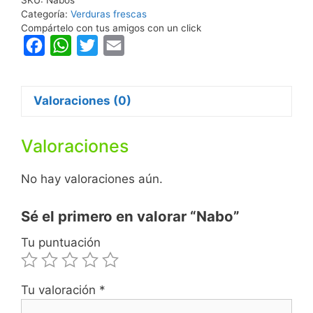
Categoría:
Verduras frescas
Compártelo con tus amigos con un click
F
W
T
E
a
h
w
m
c
a
i
a
Valoraciones (0)
e
t
t
i
b
s
t
l
Valoraciones
o
A
e
o
p
r
No hay valoraciones aún.
k
p
Sé el primero en valorar “Nabo”
Tu puntuación
Tu valoración
*