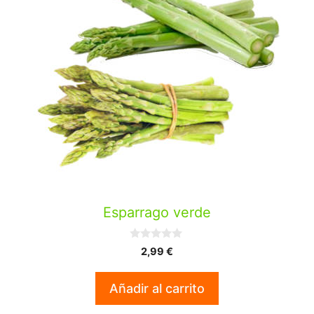
Esparrago verde
0
2,99
€
d
e
5
Añadir al carrito