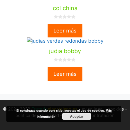
col china
0
d
Leer más
e
5
judia bobby
0
d
Leer más
e
5
© 2021-2022
Fruteria
elhortelano.es
-
aviso legal
-
cookies
-
Si continúas usando este sitio, aceptas el uso de cookies.
Más
politica de privacidad
-
terminos de contratacion
Aceptar
información