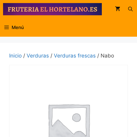
Saltar
al
contenido
Menú
Inicio
/
Verduras
/
Verduras frescas
/ Nabo