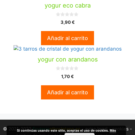
yogur eco cabra
0
3,90
€
d
e
5
Añadir al carrito
yogur con arandanos
0
1,70
€
d
e
5
Añadir al carrito
© 2021-2022
Fruteria
elhortelano.es
-
aviso legal
-
cookies
-
Si continúas usando este sitio, aceptas el uso de cookies.
Más