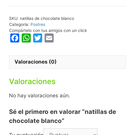
cantidad
SKU:
natillas de chocolate blanco
Categoría:
Postres
Compártelo con tus amigos con un click
F
W
T
E
a
h
w
m
c
a
i
a
Valoraciones (0)
e
t
t
i
b
s
t
l
Valoraciones
o
A
e
o
p
r
No hay valoraciones aún.
k
p
Sé el primero en valorar “natillas de
chocolate blanco”
Tu puntuación