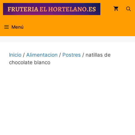
Saltar
al
contenido
Menú
Inicio
/
Alimentacion
/
Postres
/ natillas de
chocolate blanco