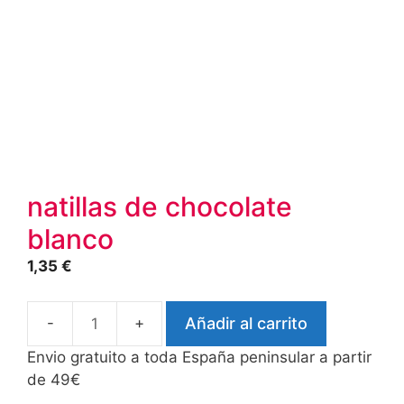
natillas de chocolate
blanco
1,35
€
Añadir al carrito
natillas
de
Envio gratuito a toda España peninsular a partir
chocolate
de 49€
blanco