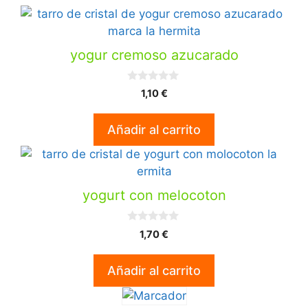
yogur cremoso azucarado
0
1,10
€
d
e
5
Añadir al carrito
yogurt con melocoton
0
1,70
€
d
e
5
Añadir al carrito