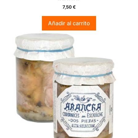
0
7,50
€
d
e
5
Añadir al carrito