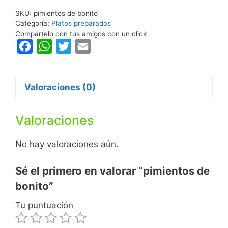
SKU:
pimientos de bonito
Categoría:
Platos preparados
Compártelo con tus amigos con un click
F
W
T
E
a
h
w
m
c
a
i
a
Valoraciones (0)
e
t
t
i
b
s
t
l
Valoraciones
o
A
e
o
p
r
No hay valoraciones aún.
k
p
Sé el primero en valorar “pimientos de
bonito”
Tu puntuación