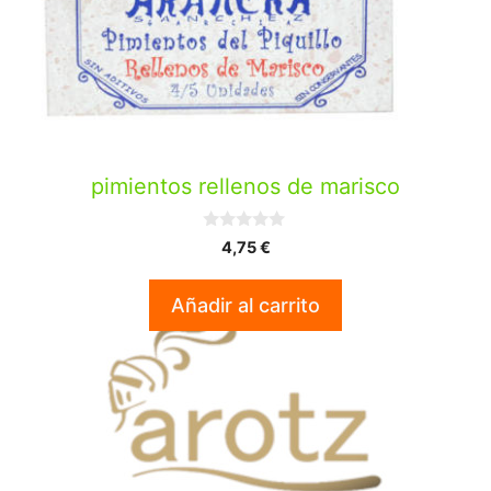
pimientos rellenos de marisco
0
4,75
€
d
e
5
Añadir al carrito