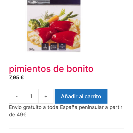
pimientos de bonito
7,95
€
-
+
Añadir al carrito
pimientos
de
Envio gratuito a toda España peninsular a partir
bonito
de 49€
cantidad