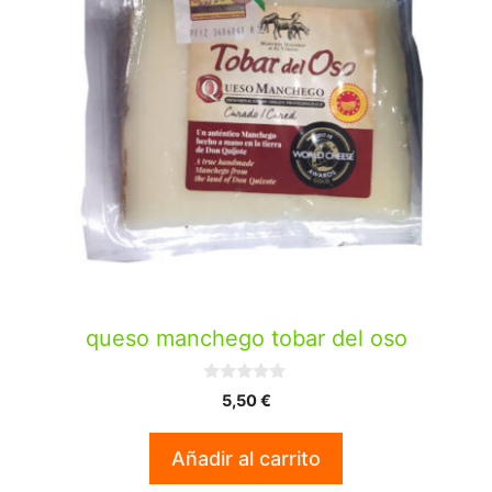
queso manchego tobar del oso
0
5,50
€
d
e
5
Añadir al carrito