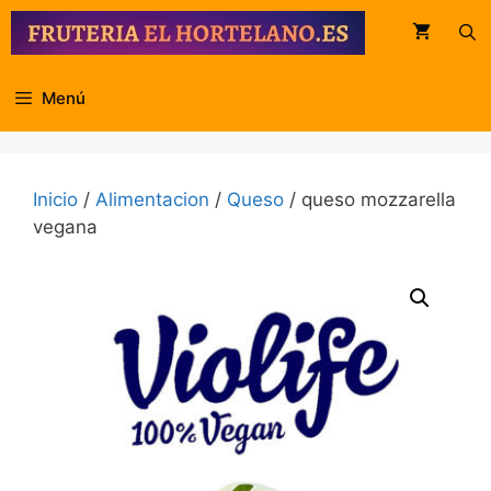
Saltar
al
contenido
Menú
Inicio
/
Alimentacion
/
Queso
/ queso mozzarella
vegana