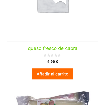
queso fresco de cabra
0
4,99
€
d
e
5
Añadir al carrito