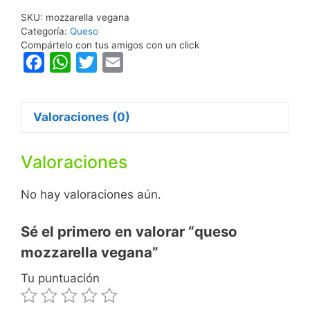
SKU:
mozzarella vegana
Categoría:
Queso
Compártelo con tus amigos con un click
F
W
T
E
a
h
w
m
c
a
i
a
Valoraciones (0)
e
t
t
i
b
s
t
l
Valoraciones
o
A
e
o
p
r
No hay valoraciones aún.
k
p
Sé el primero en valorar “queso
mozzarella vegana”
Tu puntuación