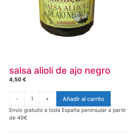
salsa alioli de ajo negro
4,50
€
-
+
Añadir al carrito
salsa
alioli
Envio gratuito a toda España peninsular a partir
de
de 49€
ajo
negro