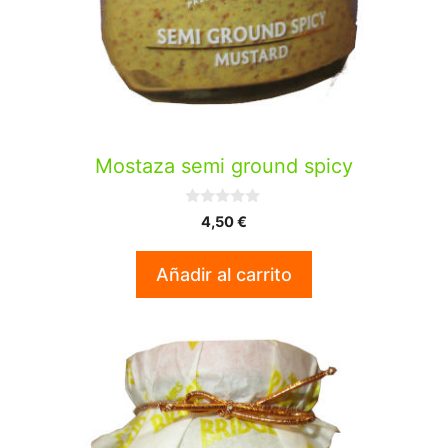
Mostaza semi ground spicy
0
4,50
€
d
e
5
Añadir al carrito