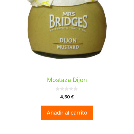
Mostaza Dijon
0
4,50
€
d
e
5
Añadir al carrito