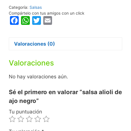
cantidad
Categoría:
Salsas
Compártelo con tus amigos con un click
F
W
T
E
a
h
w
m
c
a
i
a
Valoraciones (0)
e
t
t
i
b
s
t
l
Valoraciones
o
A
e
o
p
r
No hay valoraciones aún.
k
p
Sé el primero en valorar “salsa alioli de
ajo negro”
Tu puntuación