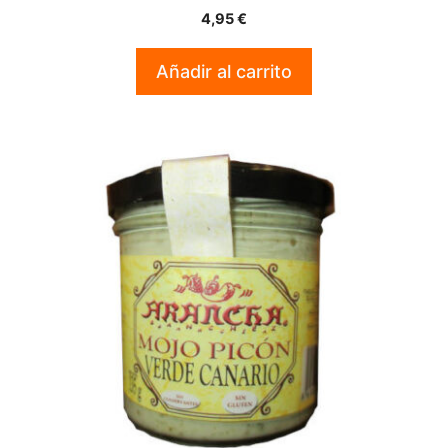
0
4,95
€
d
e
5
Añadir al carrito