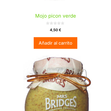
Mojo picon verde
0
4,50
€
d
e
5
Añadir al carrito