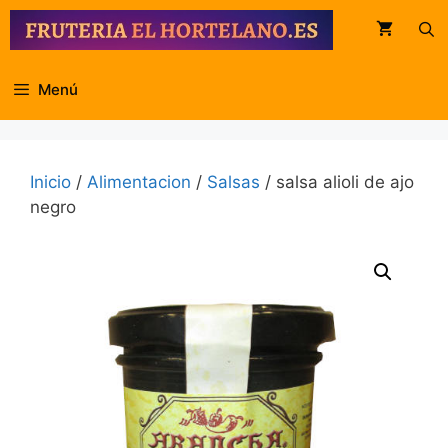
Saltar
al
contenido
Menú
Inicio
/
Alimentacion
/
Salsas
/ salsa alioli de ajo
negro