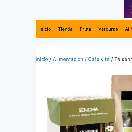
Saltar
al
contenido
Inicio
Tienda
Fruta
Verduras
Ali
Inicio
/
Alimentacion
/
Cafe y te
/ Te sen