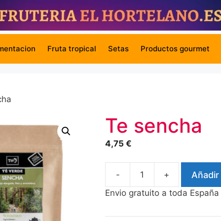
mentacion
Fruta tropical
Setas
Productos gourmet
cha
Te sencha
4,75
€
-
+
Añadir 
Te
sencha
Envio gratuito a toda España
cantidad