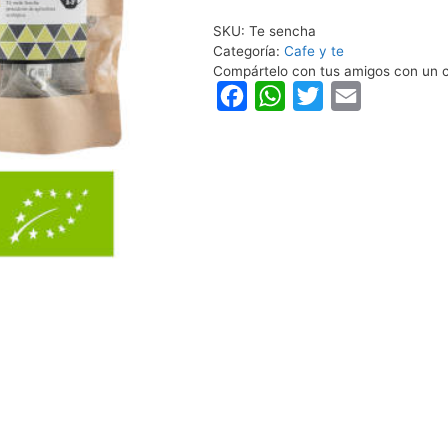
SKU:
Te sencha
Categoría:
Cafe y te
Compártelo con tus amigos con un c
F
W
T
E
a
h
w
m
c
a
i
a
e
t
t
i
b
s
t
l
o
A
e
o
p
r
k
p