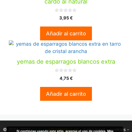
cardo al natural
0
3,95
€
d
e
5
Añadir al carrito
yemas de esparragos blancos extra
0
4,75
€
d
e
5
Añadir al carrito
© 2021-2022
Fruteria
elhortelano.es
-
aviso legal
-
cookies
-
Si continúas usando este sitio, aceptas el uso de cookies.
Más