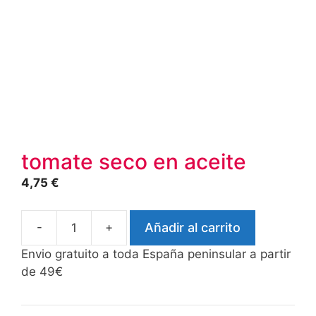
tomate seco en aceite
4,75
€
-
+
Añadir al carrito
tomate
seco
Envio gratuito a toda España peninsular a partir
en
de 49€
aceite
cantidad