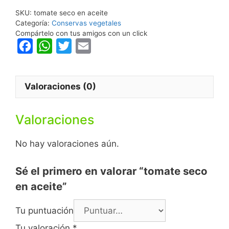
SKU:
tomate seco en aceite
Categoría:
Conservas vegetales
Compártelo con tus amigos con un click
F
W
T
E
a
h
w
m
c
a
i
a
Valoraciones (0)
e
t
t
i
b
s
t
l
Valoraciones
o
A
e
o
p
r
No hay valoraciones aún.
k
p
Sé el primero en valorar “tomate seco
en aceite”
Tu puntuación
Tu valoración
*