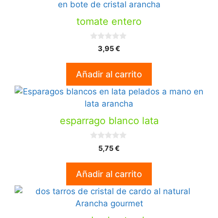
tomate entero
0
3,95
€
d
e
5
Añadir al carrito
esparrago blanco lata
0
5,75
€
d
e
5
Añadir al carrito