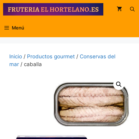
Saltar
al
contenido
Menú
Inicio
/
Productos gourmet
/
Conservas del
mar
/ caballa