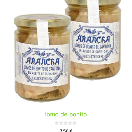
lomo de bonito
0
7,50
€