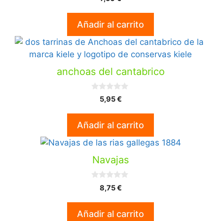
d
e
5
Añadir al carrito
anchoas del cantabrico
0
5,95
€
d
e
5
Añadir al carrito
Navajas
0
8,75
€
d
e
5
Añadir al carrito