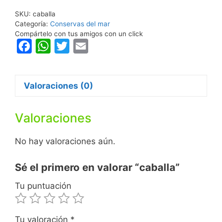
SKU:
caballa
Categoría:
Conservas del mar
Compártelo con tus amigos con un click
F
W
T
E
a
h
w
m
c
a
i
a
Valoraciones (0)
e
t
t
i
b
s
t
l
Valoraciones
o
A
e
o
p
r
No hay valoraciones aún.
k
p
Sé el primero en valorar “caballa”
Tu puntuación
Tu valoración
*