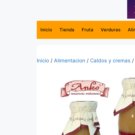
Saltar
al
contenido
Inicio
Tienda
Fruta
Verduras
Ali
Inicio
/
Alimentacion
/
Caldos y cremas
/