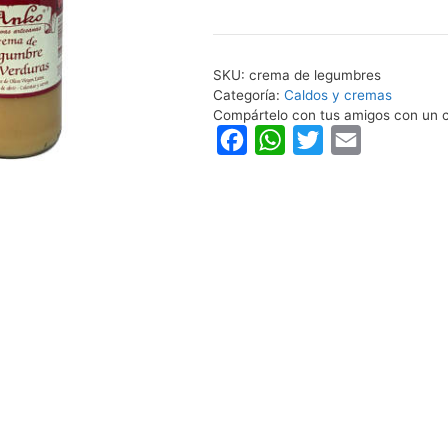
legumbres
cantidad
SKU:
crema de legumbres
Categoría:
Caldos y cremas
Compártelo con tus amigos con un c
F
W
T
E
a
h
w
m
c
a
i
a
e
t
t
i
b
s
t
l
o
A
e
o
p
r
k
p