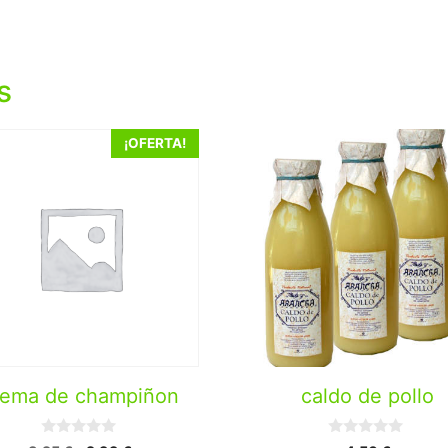
s
¡OFERTA!
rema de champiñon
caldo de pollo
0
0