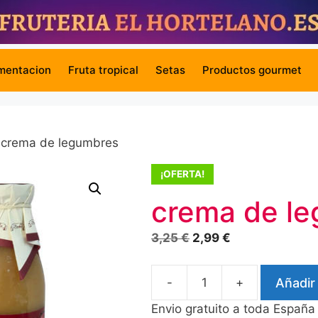
mentacion
Fruta tropical
Setas
Productos gourmet
 crema de legumbres
¡OFERTA!
crema de l
El
El
3,25
€
2,99
€
precio
precio
original
actual
-
+
Añadir 
crema
era:
es:
de
3,25 €.
2,99 €.
Envio gratuito a toda España