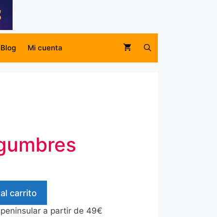
Blog
Mi cuenta
egumbres
al carrito
 peninsular a partir de 49€