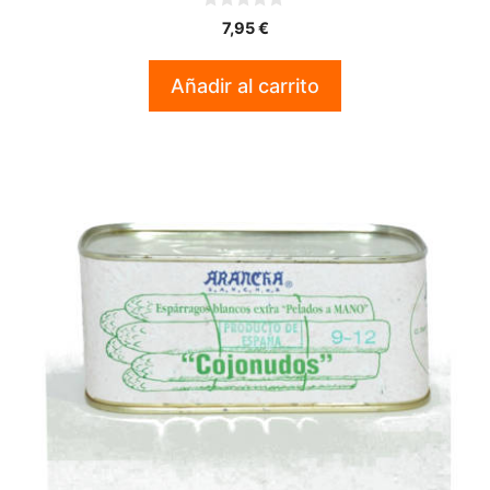
0
7,95
€
d
e
5
Añadir al carrito