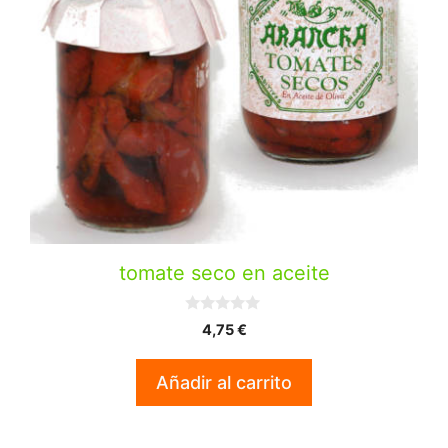
tomate seco en aceite
0
4,75
€
d
e
5
Añadir al carrito