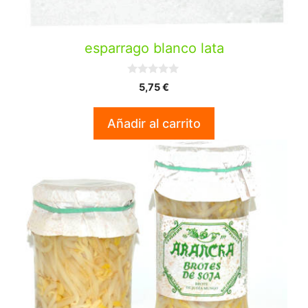
esparrago blanco lata
0
5,75
€
d
e
5
Añadir al carrito