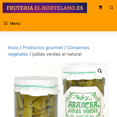
Saltar
al
contenido
Menú
Inicio
/
Productos gourmet
/
Conservas
vegetales
/ judias verdes al natural