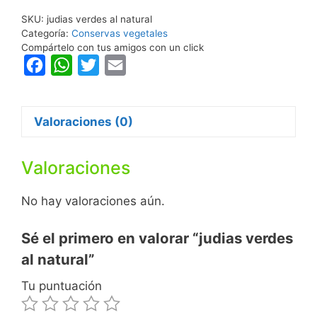
SKU:
judias verdes al natural
Categoría:
Conservas vegetales
Compártelo con tus amigos con un click
F
W
T
E
a
h
w
m
c
a
i
a
Valoraciones (0)
e
t
t
i
b
s
t
l
Valoraciones
o
A
e
o
p
r
No hay valoraciones aún.
k
p
Sé el primero en valorar “judias verdes
al natural”
Tu puntuación