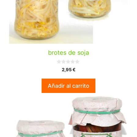
brotes de soja
0
2,95
€
d
e
5
Añadir al carrito