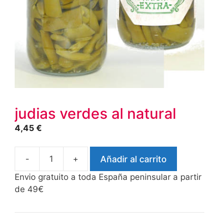
judias verdes al natural
4,45
€
-
+
Añadir al carrito
judias
verdes
Envio gratuito a toda España peninsular a partir
al
de 49€
natural
cantidad