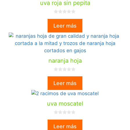
uva roja sin pepita
0
d
Leer más
e
5
naranja hoja
0
d
Leer más
e
5
uva moscatel
0
d
Leer más
e