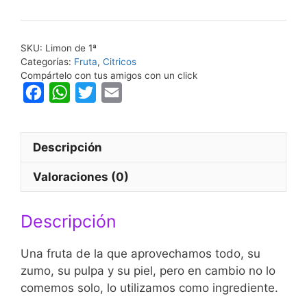
SKU:
Limon de 1ª
Categorías:
Fruta
,
Citricos
Compártelo con tus amigos con un click
F
W
T
E
a
h
w
m
c
a
i
a
Descripción
e
t
t
i
b
s
t
l
Valoraciones (0)
o
A
e
o
p
r
Descripción
k
p
Una fruta de la que aprovechamos todo, su
zumo, su pulpa y su piel, pero en cambio no lo
comemos solo, lo utilizamos como ingrediente.