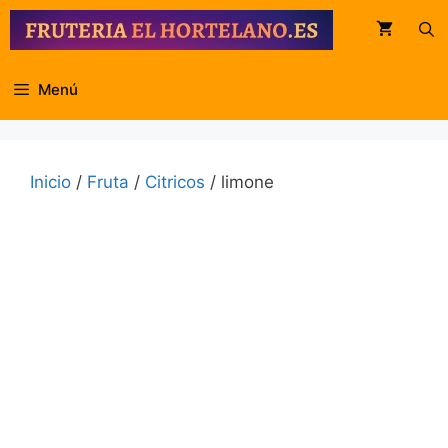
Saltar
al
contenido
Menú
Inicio
/
Fruta
/
Citricos
/ limone