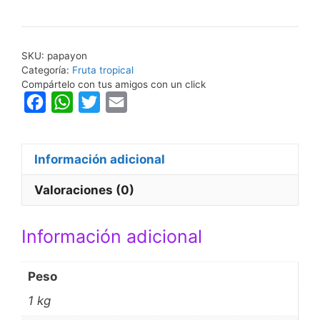
SKU:
papayon
Categoría:
Fruta tropical
Compártelo con tus amigos con un click
F
W
T
E
a
h
w
m
c
a
i
a
Información adicional
e
t
t
i
b
s
t
l
Valoraciones (0)
o
A
e
o
p
r
Información adicional
k
p
Peso
1 kg