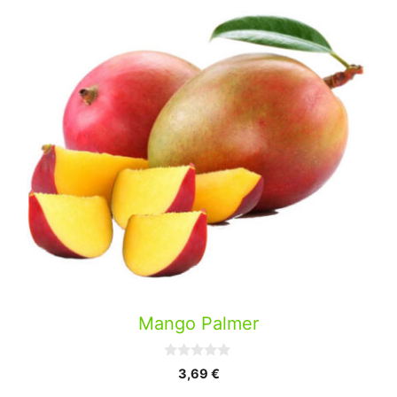
Mango Palmer
0
3,69
€
d
e