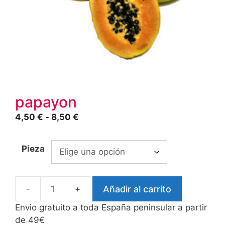
papayon
Rango
4,50
€
-
8,50
€
de
precios:
Pieza
desde
4,50 €
hasta
-
+
Añadir al carrito
8,50 €
papayon
cantidad
Envio gratuito a toda España peninsular a partir
de 49€