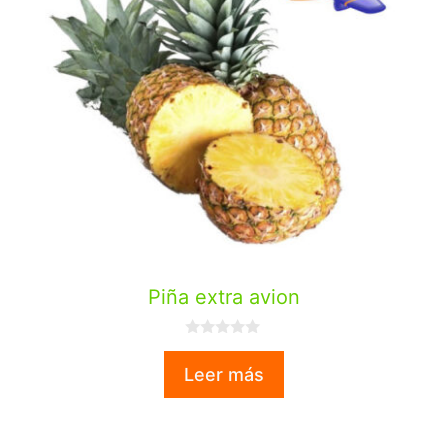
Piña extra avion
0
d
Leer más
e
5