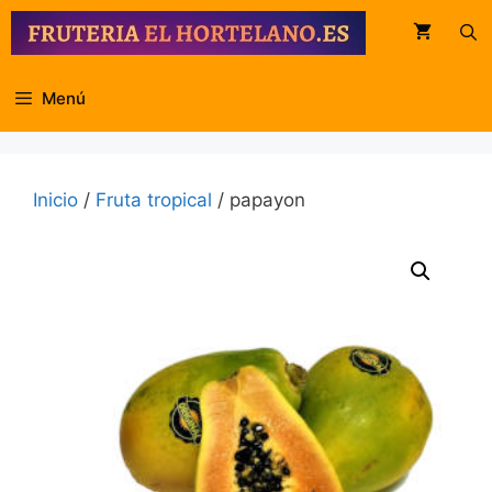
Saltar
al
contenido
Menú
Inicio
/
Fruta tropical
/ papayon