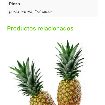
Pieza
pieza entera, 1/2 pieza
Productos relacionados
Este
producto
tiene
múltiples
variantes.
Las
opciones
se
pueden
elegir
en
la