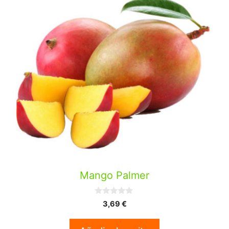
Mango Palmer
0
3,69
€
d
e
5