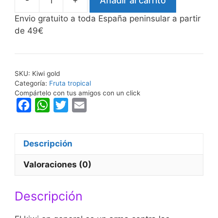
-
+
Añadir al carrito
Kiwi
amarillo
Envio gratuito a toda España peninsular a partir
cantidad
de 49€
SKU:
Kiwi gold
Categoría:
Fruta tropical
Compártelo con tus amigos con un click
F
W
T
E
a
h
w
m
c
a
i
a
Descripción
e
t
t
i
b
s
t
l
Valoraciones (0)
o
A
e
o
p
r
Descripción
k
p