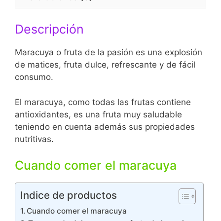
o
A
e
o
p
r
Descripción
k
p
Maracuya o fruta de la pasión es una explosión
de matices, fruta dulce, refrescante y de fácil
consumo.
El maracuya, como todas las frutas contiene
antioxidantes, es una fruta muy saludable
teniendo en cuenta además sus propiedades
nutritivas.
Cuando comer el maracuya
Indice de productos
Cuando comer el maracuya