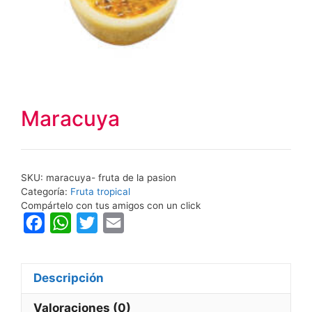
Maracuya
SKU:
maracuya- fruta de la pasion
Categoría:
Fruta tropical
Compártelo con tus amigos con un click
F
W
T
E
a
h
w
m
c
a
i
a
Descripción
e
t
t
i
b
s
t
l
Valoraciones (0)