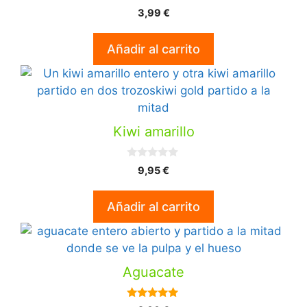
0
3,99
€
d
e
5
Añadir al carrito
Kiwi amarillo
0
9,95
€
d
e
5
Añadir al carrito
Aguacate
5.00