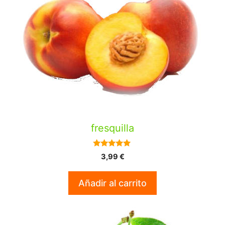
fresquilla
5.00
3,99
€
de 5
Añadir al carrito
Este
producto