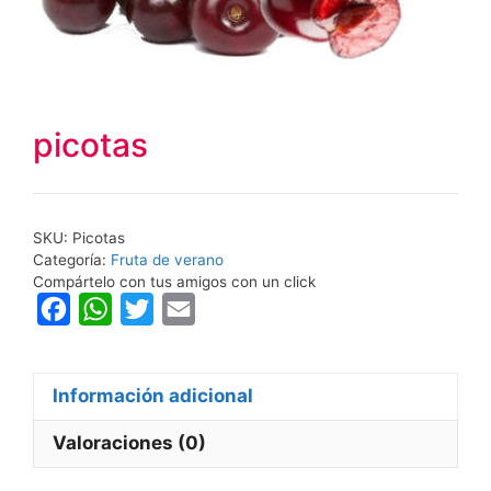
picotas
SKU:
Picotas
Categoría:
Fruta de verano
Compártelo con tus amigos con un click
F
W
T
E
a
h
w
m
c
a
i
a
Información adicional
e
t
t
i
b
s
t
l
Valoraciones (0)
o
A
e