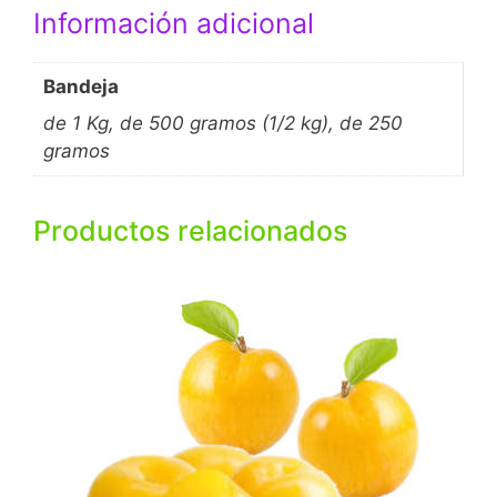
o
p
r
Información adicional
k
p
Bandeja
de 1 Kg, de 500 gramos (1/2 kg), de 250
gramos
Productos relacionados