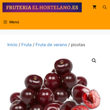
Saltar
al
contenido
Menú
Inicio
/
Fruta
/
Fruta de verano
/ picotas