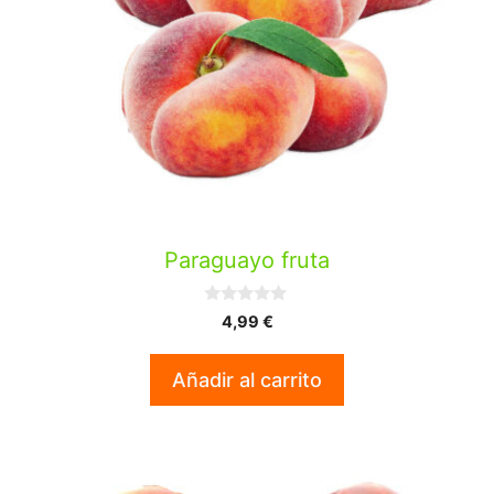
Paraguayo fruta
0
4,99
€
d
e
5
Añadir al carrito