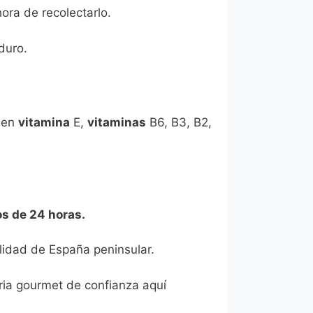
ora de recolectarlo.
duro.
enen
vitamina
E,
vitaminas
B6, B3, B2,
os de 24 horas.
alidad de España peninsular.
eria gourmet de confianza aquí