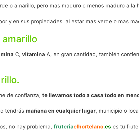
verde o amarillo, pero mas maduro o menos maduro a la h
sabor y en sus propiedades, al estar mas verde o mas ma
 amarillo
amina
C,
vitamina
A, en gran cantidad, también conti
illo.
line de confianza,
te llevamos todo a casa todo en men
 lo tendrás
mañana en cualquier lugar
, municipio o loc
tos, no hay problema,
fruteria
elhortelano
.es
es tu frut