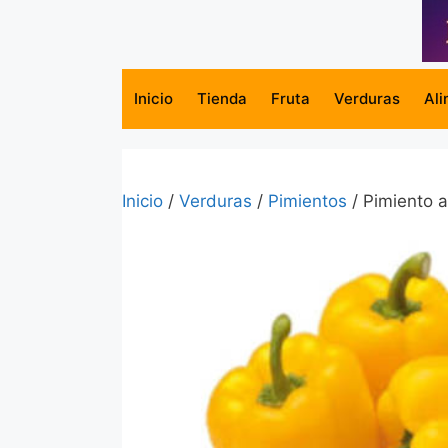
Saltar
al
contenido
Inicio
Tienda
Fruta
Verduras
Ali
Inicio
/
Verduras
/
Pimientos
/ Pimiento a