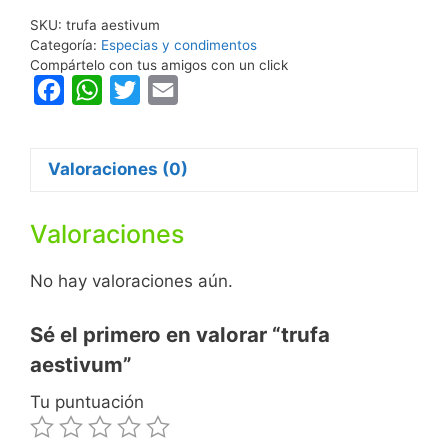
SKU:
trufa aestivum
Categoría:
Especias y condimentos
Compártelo con tus amigos con un click
F
W
T
E
a
h
w
m
c
a
i
a
Valoraciones (0)
e
t
t
i
b
s
t
l
Valoraciones
o
A
e
o
p
r
No hay valoraciones aún.
k
p
Sé el primero en valorar “trufa
aestivum”
Tu puntuación