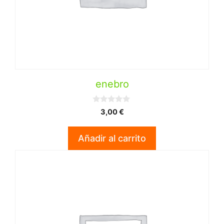
enebro
0
3,00
€
d
e
5
Añadir al carrito