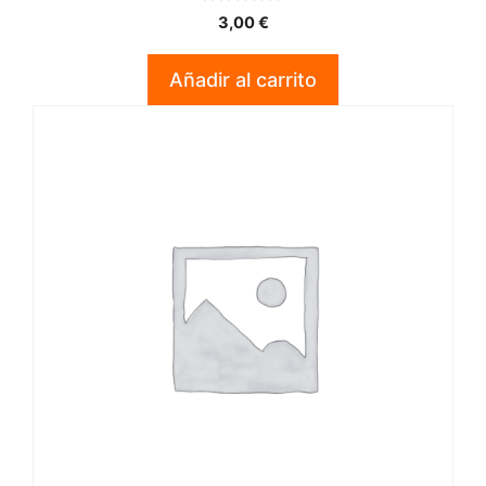
0
3,00
€
d
e
5
Añadir al carrito