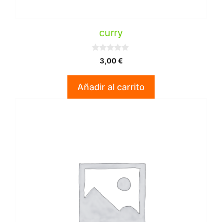
curry
0
3,00
€
d
e
5
Añadir al carrito