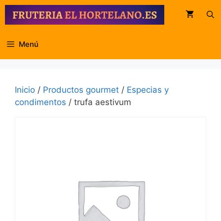
Saltar
al
contenido
Menú
Inicio
/
Productos gourmet
/
Especias y
condimentos
/ trufa aestivum