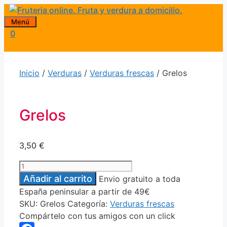
Saltar
al
Menú
0
contenido
Inicio
/
Verduras
/
Verduras frescas
/ Grelos
Grelos
3,50
€
Grelos
cantidad
Añadir al carrito
Envio gratuito a toda
España peninsular a partir de 49€
SKU:
Grelos
Categoría:
Verduras frescas
Compártelo con tus amigos con un click