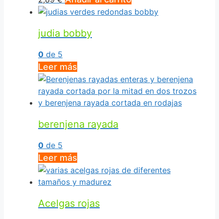
judia bobby
0
de 5
Leer más
berenjena rayada
0
de 5
Leer más
Acelgas rojas