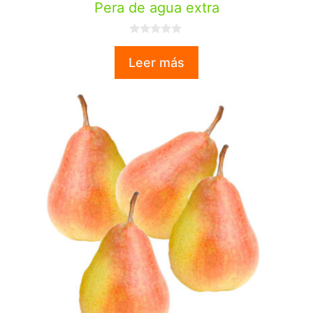
Pera de agua extra
0
d
Leer más
e
5