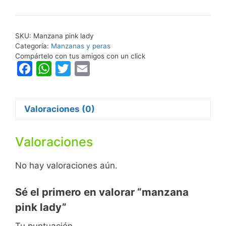
cantidad
SKU:
Manzana pink lady
Categoría:
Manzanas y peras
Compártelo con tus amigos con un click
F
W
T
E
a
h
w
m
c
a
i
a
Valoraciones (0)
e
t
t
i
b
s
t
l
Valoraciones
o
A
e
o
p
r
No hay valoraciones aún.
k
p
Sé el primero en valorar “manzana
pink lady”