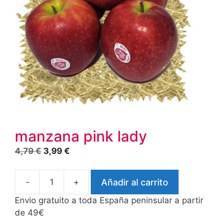
manzana pink lady
El
El
4,79
€
3,99
€
precio
precio
original
actual
-
+
Añadir al carrito
era:
es:
manzana
4,79 €.
3,99 €.
pink
Envio gratuito a toda España peninsular a partir
lady
de 49€