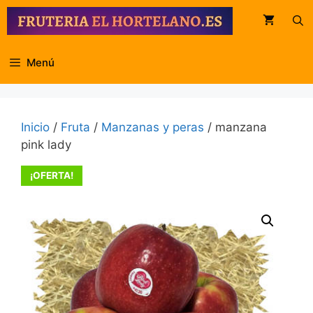
Saltar
al
contenido
Menú
Inicio
/
Fruta
/
Manzanas y peras
/ manzana
pink lady
¡OFERTA!