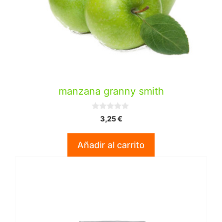
manzana granny smith
0
3,25
€
d
e
5
Añadir al carrito