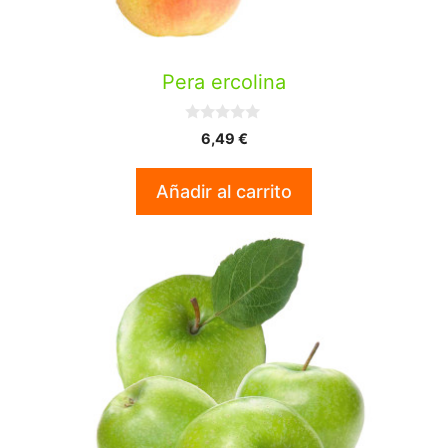
Pera ercolina
0
6,49
€
d
e
5
Añadir al carrito