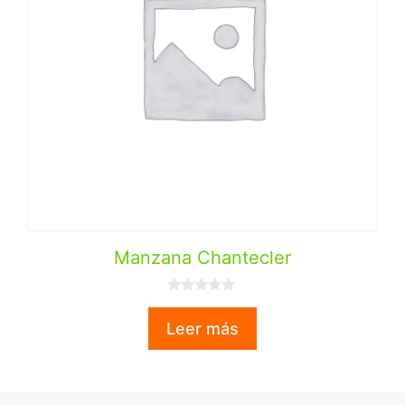
Manzana Chantecler
0
d
Leer más
e
5