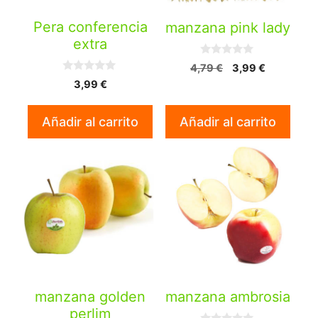
Pera conferencia
manzana pink lady
extra
0
El
El
4,79
€
3,99
€
d
0
precio
precio
3,99
€
e
d
5
original
actual
e
5
era:
es:
Añadir al carrito
Añadir al carrito
4,79 €.
3,99 €.
manzana golden
manzana ambrosia
perlim