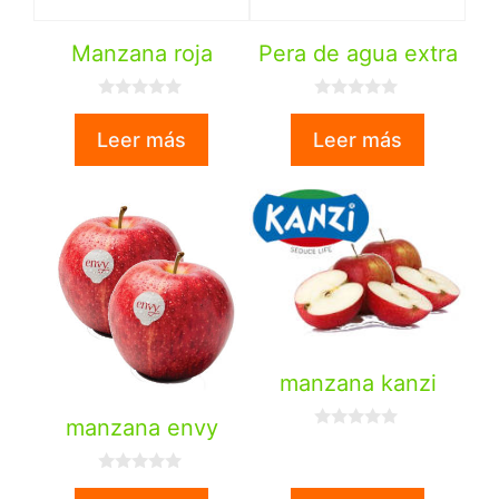
Manzana roja
Pera de agua extra
0
0
d
d
Leer más
Leer más
e
e
5
5
manzana kanzi
manzana envy
0
d
e
0
5
d