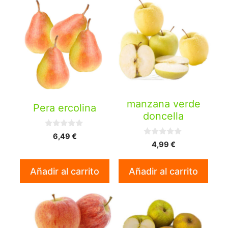
manzana verde
Pera ercolina
doncella
0
6,49
€
d
0
4,99
€
e
d
5
e
5
Añadir al carrito
Añadir al carrito