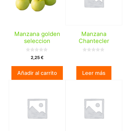
Manzana golden
Manzana
seleccion
Chantecler
0
0
2,25
€
d
d
e
e
5
5
Añadir al carrito
Leer más