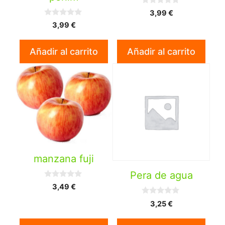
0
3,99
€
d
0
e
3,99
€
d
5
e
5
Añadir al carrito
Añadir al carrito
manzana fuji
Pera de agua
0
3,49
€
d
e
0
3,25
€
5
d
e
5