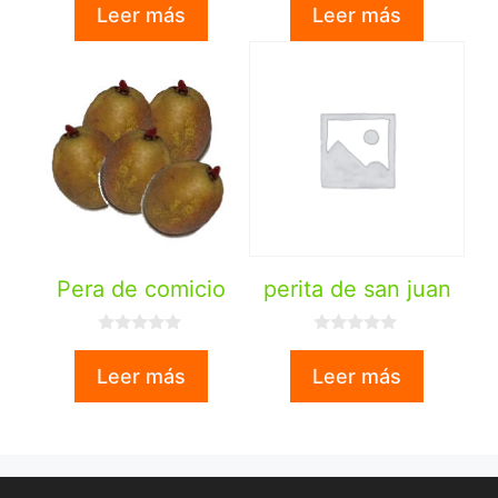
Leer más
Leer más
e
5
Pera de comicio
perita de san juan
0
0
d
d
Leer más
Leer más
e
e
5
5