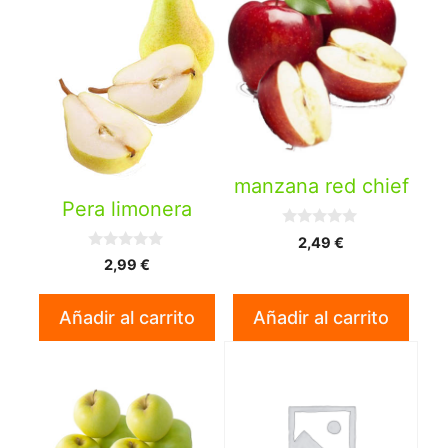
manzana red chief
Pera limonera
0
2,49
€
d
0
2,99
€
e
d
5
e
5
Añadir al carrito
Añadir al carrito