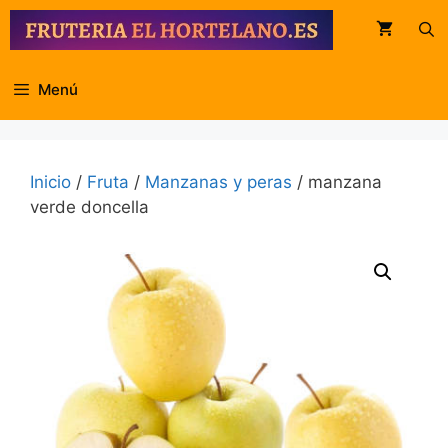
Saltar
al
contenido
Menú
Inicio
/
Fruta
/
Manzanas y peras
/ manzana
verde doncella