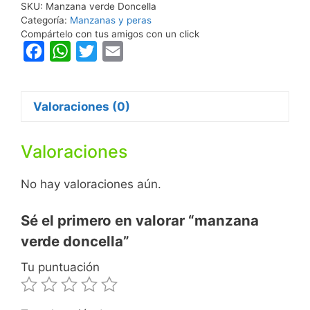
SKU:
Manzana verde Doncella
Categoría:
Manzanas y peras
Compártelo con tus amigos con un click
F
W
T
E
a
h
w
m
c
a
i
a
Valoraciones (0)
e
t
t
i
b
s
t
l
Valoraciones
o
A
e
o
p
r
No hay valoraciones aún.
k
p
Sé el primero en valorar “manzana
verde doncella”
Tu puntuación