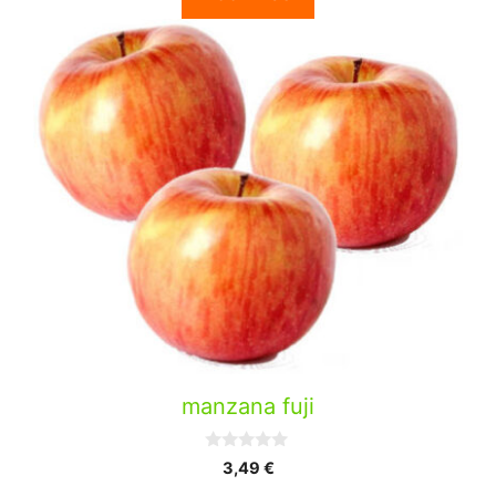
5
manzana fuji
0
3,49
€
d
e