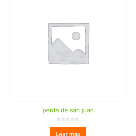
perita de san juan
0
d
Leer más
e