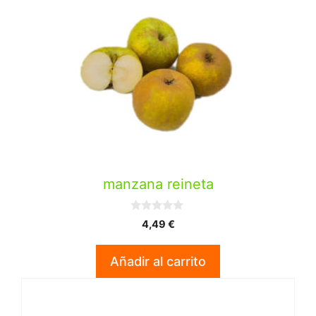
manzana reineta
0
4,49
€
d
e
5
Añadir al carrito