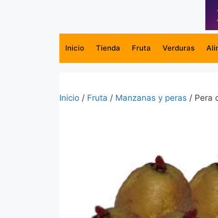
Saltar
al
contenido
Inicio
Tienda
Fruta
Verduras
Ali
Inicio
/
Fruta
/
Manzanas y peras
/ Pera 