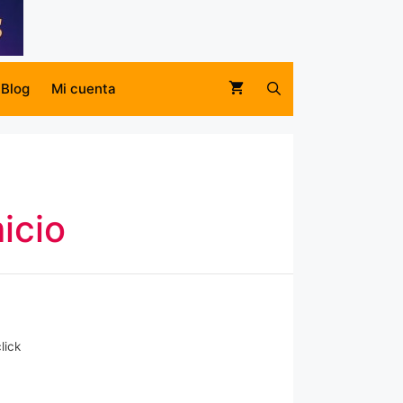
Blog
Mi cuenta
icio
lick