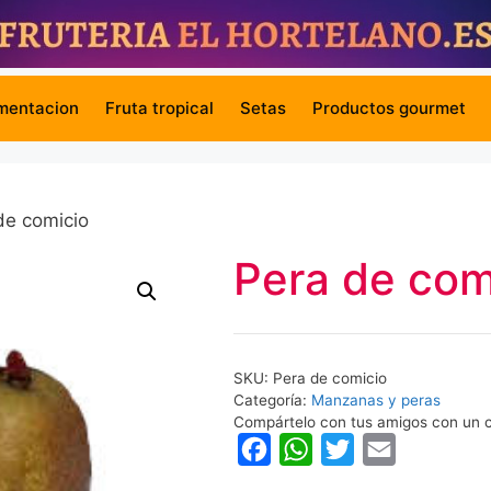
mentacion
Fruta tropical
Setas
Productos gourmet
de comicio
Pera de com
SKU:
Pera de comicio
Categoría:
Manzanas y peras
Compártelo con tus amigos con un c
F
W
T
E
a
h
w
m