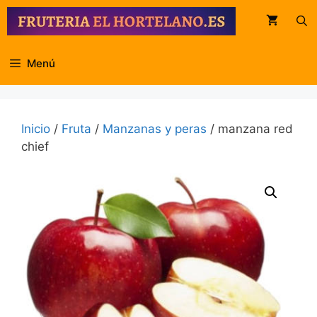
Saltar
al
contenido
Menú
Inicio
/
Fruta
/
Manzanas y peras
/ manzana red
chief