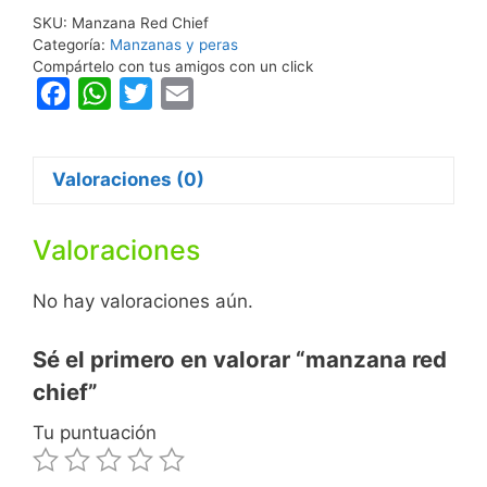
SKU:
Manzana Red Chief
Categoría:
Manzanas y peras
Compártelo con tus amigos con un click
F
W
T
E
a
h
w
m
c
a
i
a
Valoraciones (0)
e
t
t
i
b
s
t
l
Valoraciones
o
A
e
o
p
r
No hay valoraciones aún.
k
p
Sé el primero en valorar “manzana red
chief”
Tu puntuación