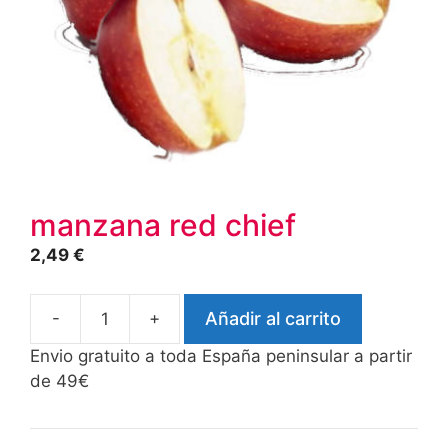
manzana red chief
2,49
€
-
+
Añadir al carrito
manzana
red
Envio gratuito a toda España peninsular a partir
chief
de 49€
cantidad