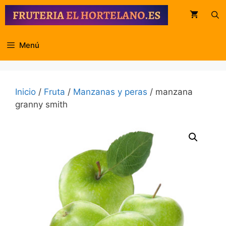
Saltar
al
contenido
Menú
Inicio
/
Fruta
/
Manzanas y peras
/ manzana
granny smith