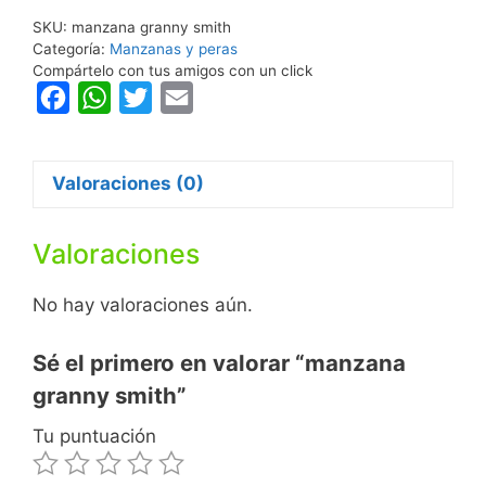
SKU:
manzana granny smith
Categoría:
Manzanas y peras
Compártelo con tus amigos con un click
F
W
T
E
a
h
w
m
c
a
i
a
Valoraciones (0)
e
t
t
i
b
s
t
l
Valoraciones
o
A
e
o
p
r
No hay valoraciones aún.
k
p
Sé el primero en valorar “manzana
granny smith”
Tu puntuación