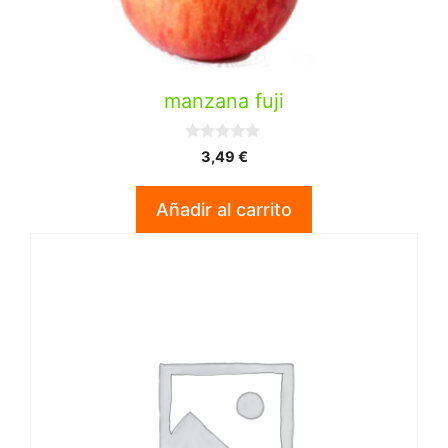
manzana fuji
0
3,49
€
d
e
5
Añadir al carrito