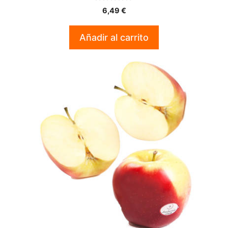
0
6,49
€
d
e
5
Añadir al carrito