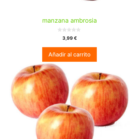
manzana ambrosia
0
3,99
€
d
e
5
Añadir al carrito