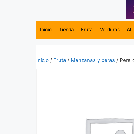
Saltar
al
contenido
Inicio
Tienda
Fruta
Verduras
Ali
Inicio
/
Fruta
/
Manzanas y peras
/ Pera 