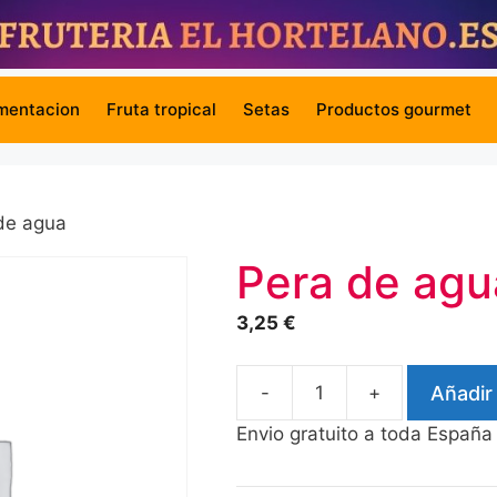
mentacion
Fruta tropical
Setas
Productos gourmet
de agua
Pera de agu
3,25
€
-
+
Añadir 
Pera
de
Envio gratuito a toda España
agua
cantidad