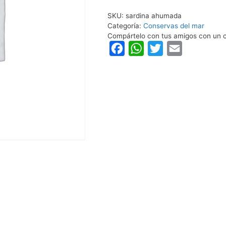
SKU:
sardina ahumada
Categoría:
Conservas del mar
Compártelo con tus amigos con un c
F
W
T
E
a
h
w
m
c
a
i
a
e
t
t
i
b
s
t
l
o
A
e
o
p
r
k
p