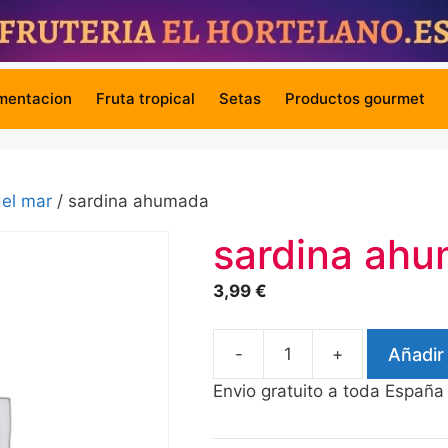
mentacion
Fruta tropical
Setas
Productos gourmet
el mar
/ sardina ahumada
sardina ah
3,99
€
-
+
Añadir 
sardina
ahumada
Envio gratuito a toda España
cantidad