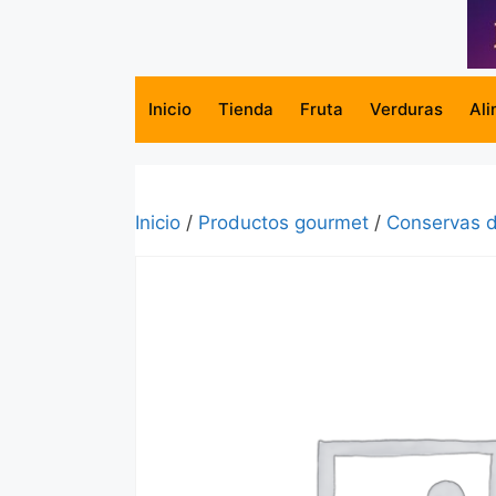
Saltar
al
contenido
Inicio
Tienda
Fruta
Verduras
Ali
Inicio
/
Productos gourmet
/
Conservas d