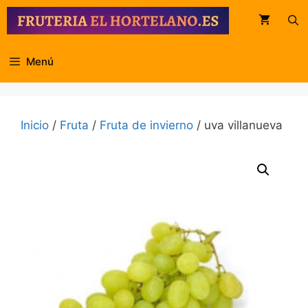
Saltar
al
contenido
Menú
Inicio
/
Fruta
/
Fruta de invierno
/ uva villanueva