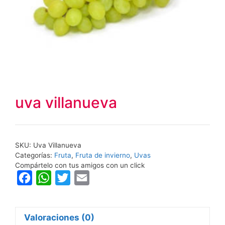
uva villanueva
SKU:
Uva Villanueva
Categorías:
Fruta
,
Fruta de invierno
,
Uvas
Compártelo con tus amigos con un click
F
W
T
E
a
h
w
m
c
a
i
a
Valoraciones (0)
e
t
t
i