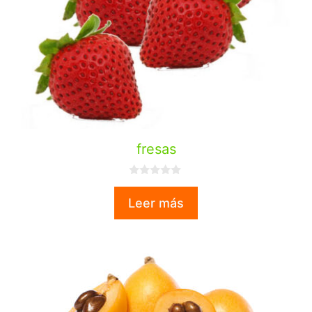
fresas
0
d
Leer más
e
5