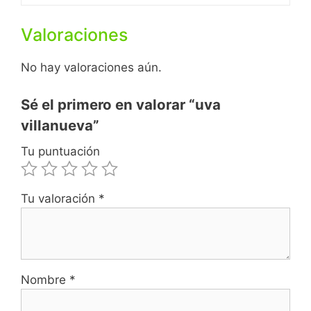
b
s
t
l
Valoraciones
o
A
e
o
p
r
No hay valoraciones aún.
k
p
Sé el primero en valorar “uva
villanueva”
Tu puntuación
Tu valoración
*
Nombre
*