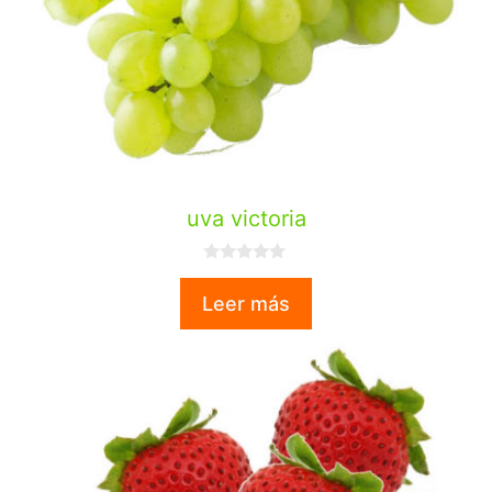
uva victoria
0
d
Leer más
e
5