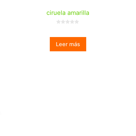
ciruela amarilla
0
d
e
5
Leer más