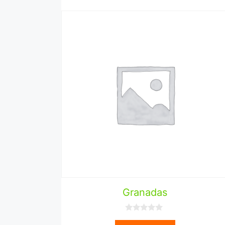
Granadas
0
d