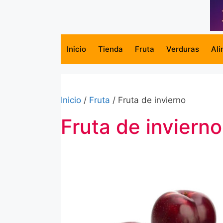
Saltar
al
contenido
Inicio
Tienda
Fruta
Verduras
Ali
Inicio
/
Fruta
/ Fruta de invierno
Fruta de invierno