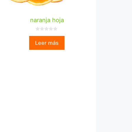
naranja hoja
0
d
Leer más
e
5