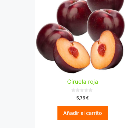
Ciruela roja
0
5,75
€
d
e
5
Añadir al carrito