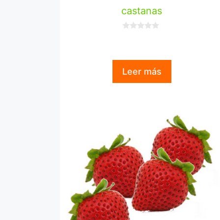
castanas
0
d
e
5
Leer más