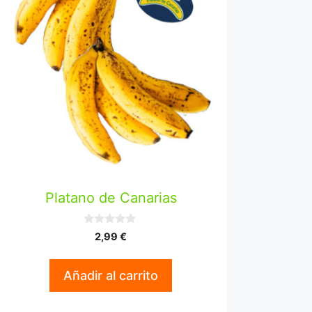
Platano de Canarias
0
2,99
€
d
e
5
Añadir al carrito