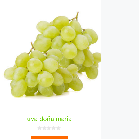
uva doña maria
0
d