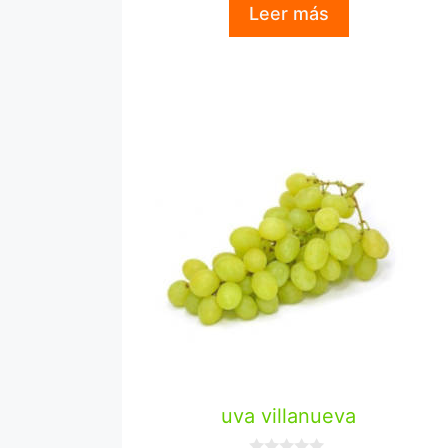
Leer más
e
5
uva villanueva