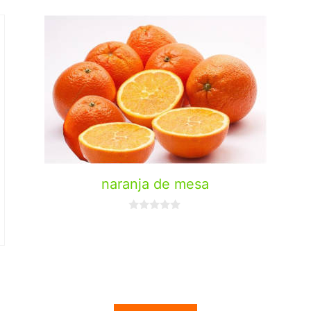
naranja de mesa
0
d
e
5