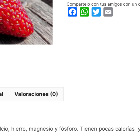
Compártelo con tus amigos con un c
F
W
T
E
a
h
w
m
c
a
i
a
e
t
t
i
b
s
t
l
o
A
e
o
p
r
k
p
al
Valoraciones (0)
cio, ​​hierro, magnesio y fósforo. Tienen pocas calorías 