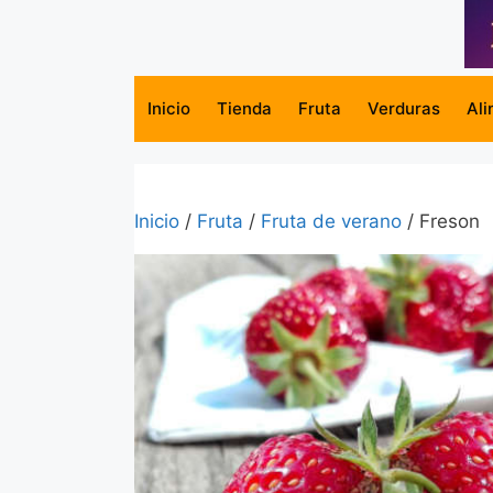
Saltar
al
contenido
Inicio
Tienda
Fruta
Verduras
Ali
Inicio
/
Fruta
/
Fruta de verano
/ Freson